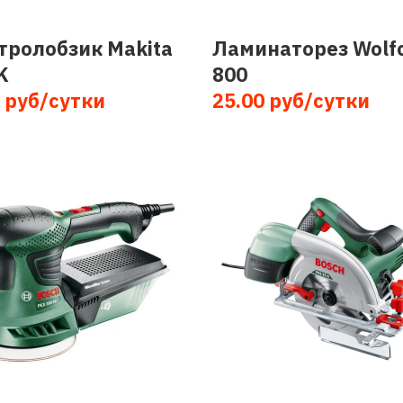
тролобзик Makita
Ламинаторез Wolfc
K
800
 руб/сутки
25.00 руб/сутки