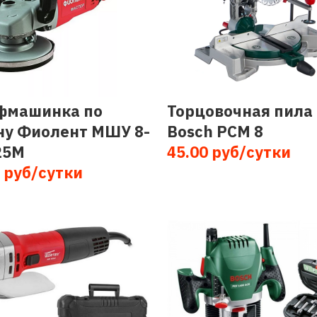
машинка по
Торцовочная пила
ну Фиолент МШУ 8-
Bosch PCM 8
25М
45.00 руб/сутки
 руб/сутки