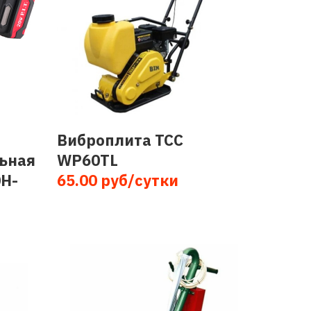
Виброплита TCC
ьная
WP60TL
H-
65.00 руб/сутки